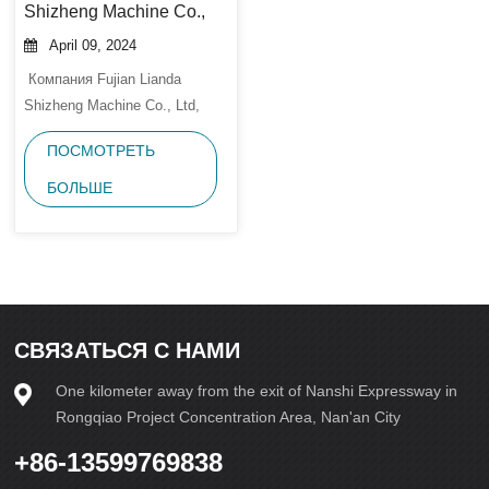
Shizheng Machine Co.,
Ltd сердечно
April 09, 2024
приглашает вас
Компания Fujian Lianda
посетить выставку
Shizheng Machine Co., Ltd,
Quanzhou Smart Expo
Являющаяся Экспертом В
2023 ...
ПОСМОТРЕТЬ
Области Автоматических
Машин Для Прессования
БОЛЬШЕ
Кирпича, Сердечно
Приглашает Вас Принять
Участие В Выдающемся
Событии Года - Выставке
Quanzhou Smart Expo
2023.Представьте Себе, Что
СВЯЗАТЬСЯ С НАМИ
Вы Попадаете В Мир, Где
One kilometer away from the exit of Nanshi Expressway in
Инновации И Техноло...
Rongqiao Project Concentration Area, Nan'an City
+86-13599769838