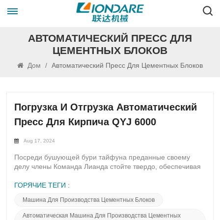
АВТОМАТИЧЕСКИЙ ПРЕСС ДЛЯ
ЦЕМЕНТНЫХ БЛОКОВ
Дом
/
Автоматический Пресс Для Цементных Блоков
Погрузка И Отгрузка Автоматический
Пресс Для Кирпича QYJ 6000
Aug 17, 2024
Посреди бушующей бури тайфуна преданные своему
делу члены Команда Лианда стойте твердо, обеспечивая
своевременную погрузку и отгрузку линии по производству
кирпича. Персонал Lianda с непоколебимой
ГОРЯЧИЕ ТЕГИ :
преданностью делу демонстрирует дух «быстрого
Машина Для Производства Цементных Блоков
удовлетворения потребностей клиентов и понимания их
желаний». Несмотря на яростный ветер и
Автоматическая Машина Для Производства Цементных