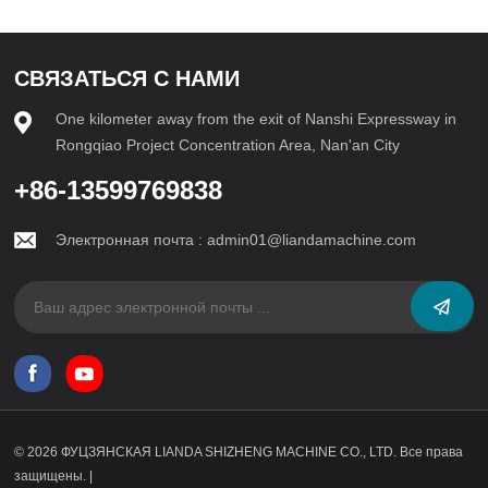
несмотря на неспокойные условия, вызванные тайфуном,
коллектив «Лианды» неустанно остается на своих постах,
обеспечивая бесперебойную работу линии по
СВЯЗАТЬСЯ С НАМИ
производству кирпича. С непоколебимой решимостью и
неустанным стремлением к совершенству мы бросаем
вызов стихиям и выполняем свои обязательства перед
One kilometer away from the exit of Nanshi Expressway in
нашими уважаемыми клиентами. Буря может бушевать,
Rongqiao Project Concentration Area, Nan'an City
но наша решимость остается непоколебимой.
+86-13599769838
Электронная почта :
admin01@liandamachine.com
© 2026 ФУЦЗЯНСКАЯ LIANDA SHIZHENG MACHINE CO., LTD. Все права
защищены. |