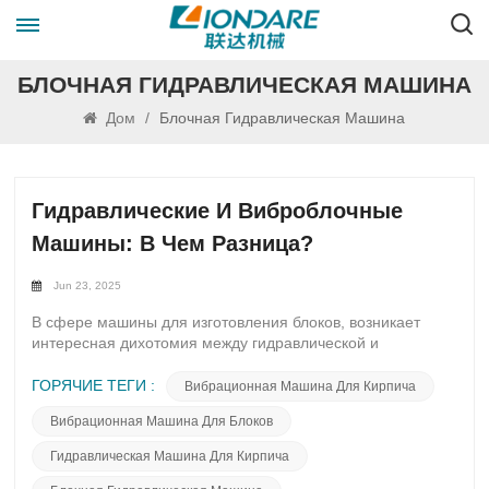
БЛОЧНАЯ ГИДРАВЛИЧЕСКАЯ МАШИНА
Дом
/
Блочная Гидравлическая Машина
Гидравлические И Виброблочные
Машины: В Чем Разница?
Jun 23, 2025
В сфере машины для изготовления блоков, возникает
интересная дихотомия между гидравлической и
вибрационной моделями. Эти два варианта, хотя и служат
одной и той же цели – формованию прочных бетонных
ГОРЯЧИЕ ТЕГИ :
Вибрационная Машина Для Кирпича
блоков, обладают разными механизмами, которые их
Вибрационная Машина Для Блоков
отличают. Гидравлический блокоформовочный станок
работает за счёт гидравлики, используя гидродинамику
Гидравлическая Машина Для Кирпича
для приложения усилия и точного и эффективного
формования материала. В отличие от него,