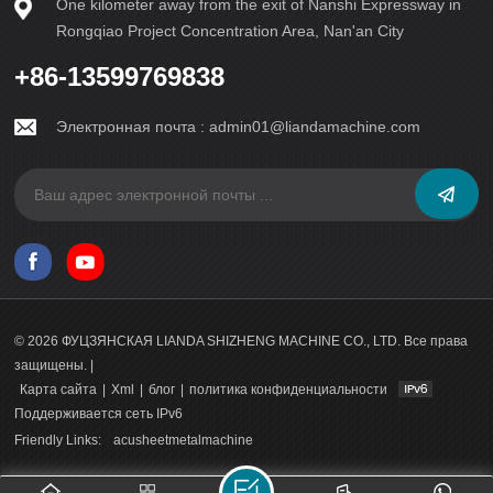
One kilometer away from the exit of Nanshi Expressway in
вибрационным блок-машинами в конечном итоге зависит
от индивидуальных предпочтений и требований проекта.
Rongqiao Project Concentration Area, Nan'an City
Гидравлический вариант отличается точностью и
возможностью настройки, а вибрационная модель
+86-13599769838
отличается скоростью и равномерностью. Какой бы
вариант вы ни выбрали, обе машины воплощают в себе
Электронная почта :
admin01@liandamachine.com
технологические инновации и инженерное мастерство,
произведя революцию в области производства блоков в
современную эпоху.
© 2026 ФУЦЗЯНСКАЯ LIANDA SHIZHENG MACHINE CO., LTD. Все права
защищены. |
Карта сайта
|
Xml
|
блог
|
политика конфиденциальности
Поддерживается сеть IPv6
Friendly Links:
acusheetmetalmachine