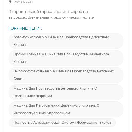
Nov 14, 2024
В строительной отрасли растет спрос на
высокоэффективные и экологически чистые
производственные решения. Выбор полностью
автоматизированной и интеллектуальной машины для
ГОРЯЧИЕ ТЕГИ :
производства кирпича стал решающим решением для
Автоматическая Машина Для Производства Цементного
многих компаний. Интеллектуальная машина для
производства цементного кирпича HTP500-6, выпущенная
Кирпича
Фуцзянь Лианда Машинери Ко., Лтд., выделяется на
Промышленная Машина Для Производства Цементного
рынке своей исключительной производительностью и
расширенными функциями автоматизации. 1. Обзор
Кирпича
HTP500-6 Интеллектуальная машина для изготовления
Высокоэффективная Машина Для Производства Бетонных
цементного кирпичаHTP500-6 — это современная,
полностью автоматическая машина для производства
Блоков
цементного кирпича, сочетающая в себе
Машина Для Производства Бетонного Кирпича С
интеллектуальную технологию, высокую эффективность и
надежную конструкцию. Он поддерживает различное
Несколькими Формами
сырье, такое как цемент, песок и летучая зола, и может
Машина Для Изготовления Цементного Кирпича С
производить широкий спектр типов и форм кирпича, что
делает его подходящим для различных строительных
Интеллектуальным Управлением
проектов. 2. Ключевые особенности и
Полностью Автоматическая Система Формования Блоков
преимуществаУсовершенствованная интеллектуальная
система управленияHTP500-6 оснащен