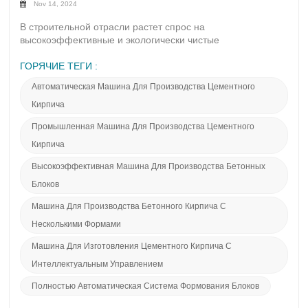
Nov 14, 2024
В строительной отрасли растет спрос на
высокоэффективные и экологически чистые
производственные решения. Выбор полностью
автоматизированной и интеллектуальной машины для
ГОРЯЧИЕ ТЕГИ :
производства кирпича стал решающим решением для
Автоматическая Машина Для Производства Цементного
многих компаний. Интеллектуальная машина для
производства цементного кирпича HTP500-6, выпущенная
Кирпича
Фуцзянь Лианда Машинери Ко., Лтд., выделяется на
Промышленная Машина Для Производства Цементного
рынке своей исключительной производительностью и
расширенными функциями автоматизации. 1. Обзор
Кирпича
HTP500-6 Интеллектуальная машина для изготовления
Высокоэффективная Машина Для Производства Бетонных
цементного кирпичаHTP500-6 — это современная,
полностью автоматическая машина для производства
Блоков
цементного кирпича, сочетающая в себе
Машина Для Производства Бетонного Кирпича С
интеллектуальную технологию, высокую эффективность и
надежную конструкцию. Он поддерживает различное
Несколькими Формами
сырье, такое как цемент, песок и летучая зола, и может
Машина Для Изготовления Цементного Кирпича С
производить широкий спектр типов и форм кирпича, что
делает его подходящим для различных строительных
Интеллектуальным Управлением
проектов. 2. Ключевые особенности и
Полностью Автоматическая Система Формования Блоков
преимуществаУсовершенствованная интеллектуальная
система управленияHTP500-6 оснащен