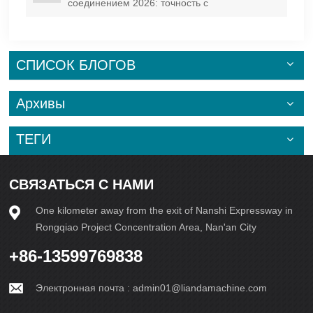
соединением 2026: точность с
использованием искусственного интеллекта и
10 вариантов дизайна пресс-форм.
СПИСОК БЛОГОВ
Архивы
ТЕГИ
СВЯЗАТЬСЯ С НАМИ
One kilometer away from the exit of Nanshi Expressway in
Rongqiao Project Concentration Area, Nan'an City
+86-13599769838
Электронная почта :
admin01@liandamachine.com