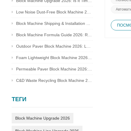
Block Machine Upgrade 2026: Is It Time to Replace Your Old Brick Plant?
бесперебо
Автомат
оборудова
Low Noise Dust-Free Block Machine 2026: Meet Global Environmental Inspection Standards
наиболее 
производи
Block Machine Shipping & Installation Guide 2026: Overseas Plant Setup Checklist
ПОСМО
производи
долговечн
Block Machine Formula Guide 2026: Recycled Waste Mix Ratio for Qualified Bricks
блоков HT
кирпичей.
Outdoor Paver Block Machine 2026: Landscape & Municipal Project Solutions
их ожидан
передовые
Foam Lightweight Block Machine 2026: Insulated Bricks for Cold Climate Construction
Permeable Paver Block Machine 2026: Sponge City Business & Complete Production Line
C&D Waste Recycling Block Machine 2026: Turn Construction Rubbish Into Stable Profit
ТЕГИ
Block Machine Upgrade 2026