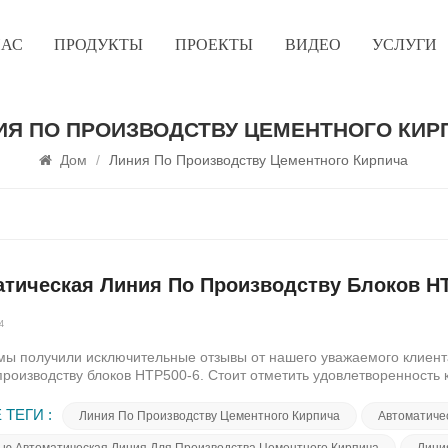
НАС
ПРОДУКТЫ
ПРОЕКТЫ
ВИДЕО
УСЛУГИ
ИЯ ПО ПРОИЗВОДСТВУ ЦЕМЕНТНОГО КИР
Дом
/
Линия По Производству Цементного Кирпича
тическая Линия По Производству Блоков H
4
ы получили исключительные отзывы от нашего уважаемого клиент
производству блоков HTP500-6. Стоит отметить удовлетворенность
 производимого кирпича. Автоматическая линия по производству бл
ной отрасли благодаря своим самым современным функциям. Наш к
 ТЕГИ :
Линия По Производству Цементного Кирпича
Автоматиче
но повысила эффективность производства, позволяя им без особых
 Кроме того, заказчик высоко оценил устойчивость машины. Его пр
ью Автоматическая Линия Для Производства Цементного Кирпича
Лини