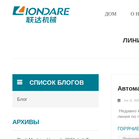
ДОМ
О 
ЛИН
СПИСОК БЛОГОВ
Автома
Блог
Jun 11, 202
Недавно м
линия по 
АРХИВЫ
качеством
строитель
ГОРЯЧИЕ
значитель
проектов.
Полност