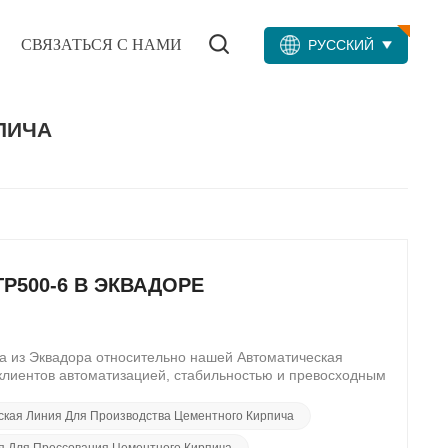
СВЯЗАТЬСЯ С НАМИ
РУССКИЙ
ПИЧА
TP500-6 В ЭКВАДОРЕ
а из Эквадора относительно нашей Автоматическая
 клиентов автоматизацией, стабильностью и превосходным
оков HTP500-6 доказала, что изменила правила игры в
лиент подчеркнул, как эта передовая технология
ская Линия Для Производства Цементного Кирпича
 усилий соблюдать жесткие сроки реализации
очная конструкция и точное проектирование обеспечивают
я Для Прессования Цементного Кирпича