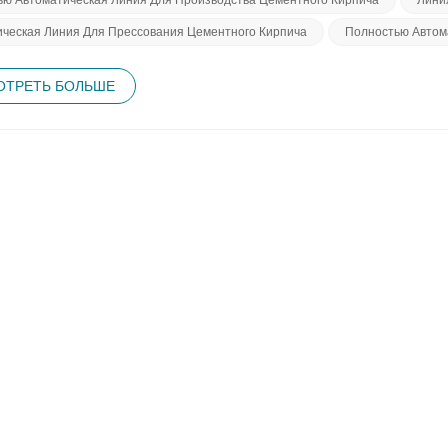
йную работу даже в условиях тяжелых рабочих нагрузок. Наша пр
ическая Линия Для Прессования Цементного Кирпича
Полностью Автом
ния, несомненно, произвела впечатление на наших клиентов, кото
впечатляющих качеств автоматической линии по производству бло
мого ею кирпича. Наш клиент высоко оценил точный процесс форм
ТРЕТЬ БОЛЬШЕ
мые на этой линии, соответствуют самым высоким стандартам, что
ых и эстетически привлекательных материалов. В заключение отме
P500-6 получила похвалы за свои возможности автоматизации, ст
 Для нас большая честь иметь довольных клиентов в Эквадоре, и 
ия. Стремясь к совершенству, мы стремимся предоставить еще бол
 технологии и первоклассное оборудование.