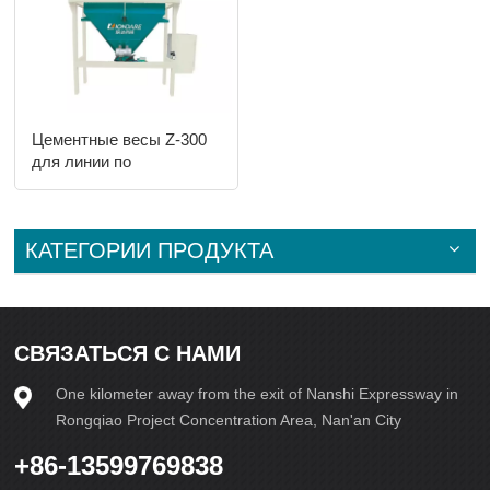
Цементные весы Z-300
для линии по
производству полых
блоков
КАТЕГОРИИ ПРОДУКТА
СВЯЗАТЬСЯ С НАМИ
One kilometer away from the exit of Nanshi Expressway in
Rongqiao Project Concentration Area, Nan'an City
+86-13599769838