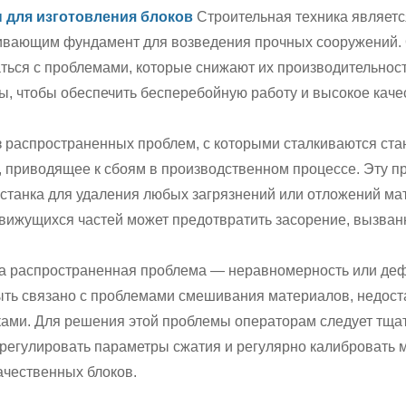
для изготовления блоков
Строительная техника являет
ивающим фундамент для возведения прочных сооружений. Од
ться с проблемами, которые снижают их производительност
, чтобы обеспечить бесперебойную работу и высокое каче
 распространенных проблем, с которыми сталкиваются стан
 приводящее к сбоям в производственном процессе. Эту п
станка для удаления любых загрязнений или отложений ма
вижущихся частей может предотвратить засорение, вызван
а распространенная проблема — неравномерность или деф
ыть связано с проблемами смешивания материалов, недос
ками. Для решения этой проблемы операторам следует тща
регулировать параметры сжатия и регулярно калибровать 
ачественных блоков.