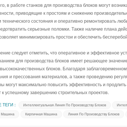
го, в работе станков для производства блоков могут возни
вности, приводящие к простоям и снижению производитель
и технического состояния и оперативно ремонтировать лю
едотвратить серьезные поломки. Также наличие плана дей
озволяет минимизировать простои и обеспечить бесперебой
ение следует отметить, что оперативное и эффективное у
ванием для производства блоков имеет решающее значение
 высококачественных блоков. Благодаря заблаговременном
ия и прессования материалов, а также проведению регуля
ы могут максимально повысить эффективность и продлить 
т к успешному завершению строительных проектов.
 ТЕГИ :
Интеллектуальная Линия По Производству Блоков
Интел
я Машина
Кирпичная Машина
Линия По Производству Блоков