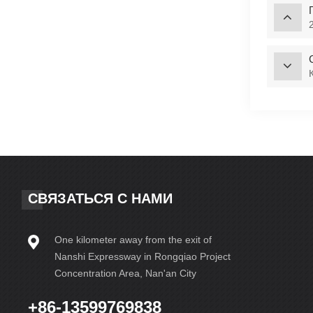
СВЯЗАТЬСЯ С НАМИ
One kilometer away from the exit of
Nanshi Expressway in Rongqiao Project
Concentration Area, Nan'an City
+86-13599769838