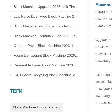
Машины 
Block Machine Upgrade 2026: Is It Time to Replace Your Old Brick Plant?
обеспеч
Low Noise Dust-Free Block Machine 2026: Meet Global Environmental Inspection Standards
сталкива
проблемы
Block Machine Shipping & Installation Guide 2026: Overseas Plant Setup Checklist
Block Machine Formula Guide 2026: Recycled Waste Mix Ratio for Qualified Bricks
Одной из
Outdoor Paver Block Machine 2026: Landscape & Municipal Project Solutions
системы,
осмотра 
Foam Lightweight Block Machine 2026: Insulated Bricks for Cold Climate Construction
смазки д
Permeable Paver Block Machine 2026: Sponge City Business & Complete Production Line
Еще одн
C&D Waste Recycling Block Machine 2026: Turn Construction Rubbish Into Stable Profit
может б
настрой
ТЕГИ
машину, 
высокок
Block Machine Upgrade 2026