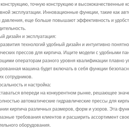
 конструкцию, точную конструкцию и высококачественные 
вной эксплуатации. Инновационные функции, такие как ав
 давления, еще больше повышают эффективность и удобств
ительность.
ый дизайн и эксплуатация:
 развития технологий удобный дизайн и интуитивно понят
ческих прессов для кирпича. Ищите модели с удобными па
ющими операторам разного уровня квалификации плавно уп
ированная машина будет включать в себя функции безопас
х сотрудников.
рсальность и настройка:
ставаться впереди на конкурентном рынке, решающее знач
лностью автоматические гидравлические прессы для кирпи
ии кирпича различных размеров, форм и узоров. Эта функц
разные требования клиентов и расширить ассортимент сво
тельного оборудования.