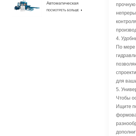
Автоматическая
прочную
машина для
ПОСМОТРЕТЬ БОЛЬШЕ
изготовления блоков
непреры
контроля
производ
4. Удобн
По мере
гидравли
позволя
спроект
для ваши
5. Униве
Чтобы о
Ищите по
формован
разнооб
дополни