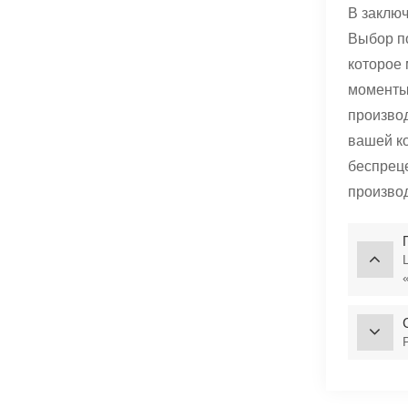
В заключ
Выбор п
которое 
моменты
производ
вашей к
беспреце
производ