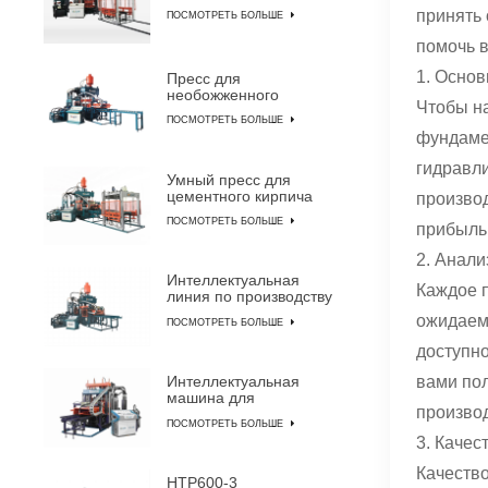
машина для
принять
ПОСМОТРЕТЬ БОЛЬШЕ
производства
цементного кирпича
помочь 
1. Основ
Пресс для
необожженного
Чтобы на
кирпича QYJ-8000
ПОСМОТРЕТЬ БОЛЬШЕ
фундаме
гидравли
Умный пресс для
цементного кирпича
произво
QYJ-6000
ПОСМОТРЕТЬ БОЛЬШЕ
прибыль
2. Анал
Интеллектуальная
Каждое п
линия по производству
бетонного кирпича
ожидаема
ПОСМОТРЕТЬ БОЛЬШЕ
QYJ-4000
доступн
вами пол
Интеллектуальная
машина для
произво
изготовления блоков
ПОСМОТРЕТЬ БОЛЬШЕ
HTP600-3A
3. Качес
Качеств
HTP600-3