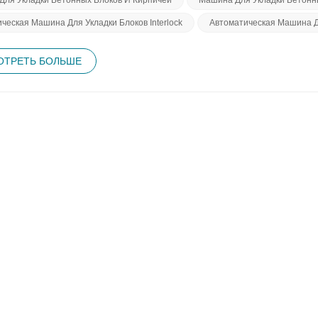
уют оптимизации процесса строительства, экономя время и ресурсы
ческая Машина Для Укладки Блоков Interlock
Автоматическая Машина Дл
ют долговечность конструкций, которые выдержат испытание време
заявление о приверженности более экологичному будущему и бол
ческим прогрессом и заботой об окружающей среде, прокладывая п
ТРЕТЬ БОЛЬШЕ
что экологичный блокоделательный станок представляет собой ярк
аботы. Используя его преимущества, мы можем построить лучшее 
е внедрим эту технологию и проложим путь к более устойчивому и