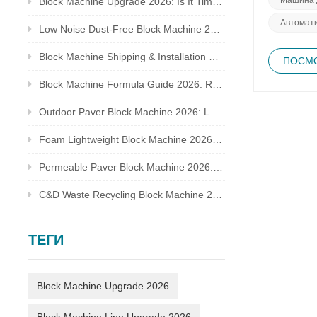
Block Machine Upgrade 2026: Is It Time to Replace Your Old Brick Plant?
способств
Автомати
гарантиру
Low Noise Dust-Free Block Machine 2026: Meet Global Environmental Inspection Standards
выбор, а 
технологи
Block Machine Shipping & Installation Guide 2026: Overseas Plant Setup Checklist
ПОСМО
отметим, 
методов р
Block Machine Formula Guide 2026: Recycled Waste Mix Ratio for Qualified Bricks
Давайте ж
Outdoor Paver Block Machine 2026: Landscape & Municipal Project Solutions
Foam Lightweight Block Machine 2026: Insulated Bricks for Cold Climate Construction
Permeable Paver Block Machine 2026: Sponge City Business & Complete Production Line
C&D Waste Recycling Block Machine 2026: Turn Construction Rubbish Into Stable Profit
ТЕГИ
Block Machine Upgrade 2026