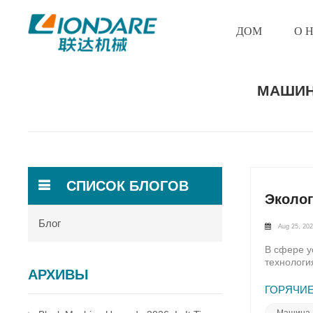
ДОМ
О 
МАШИН
СПИСОК БЛОГОВ
Эколо
Блог
Aug 25, 20
В сфере у
технологи
АРХИВЫ
устойчиво
более эко
ГОРЯЧИЕ
этот стан
станок об
Машина 