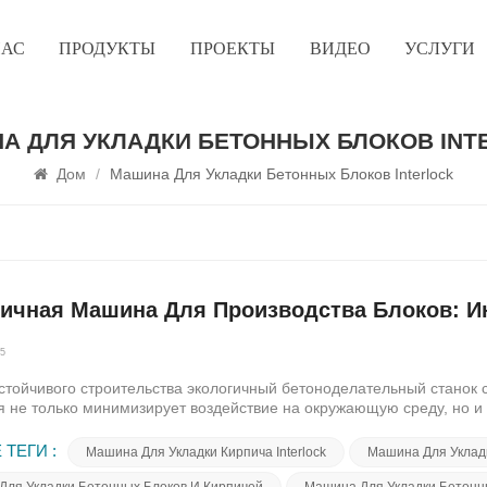
НАС
ПРОДУКТЫ
ПРОЕКТЫ
ВИДЕО
УСЛУГИ
А ДЛЯ УКЛАДКИ БЕТОННЫХ БЛОКОВ INT
Дом
/
Машина Для Укладки Бетонных Блоков Interlock
гичная Машина Для Производства Блоков: И
25
стойчивого строительства экологичный бетоноделательный станок 
я не только минимизирует воздействие на окружающую среду, но и
го развития.Экологичный блокоделательный станок знаменует собо
логичную альтернативу традиционным методам. Используя перер
 ТЕГИ :
Машина Для Укладки Кирпича Interlock
Машина Для Укладки
ок воплощает принципы экологичного дизайна.Помимо экологическ
ладает рядом практических преимуществ. Его эффективность и точ
Для Укладки Бетонных Блоков И Кирпичей
Машина Для Укладки Бетонных