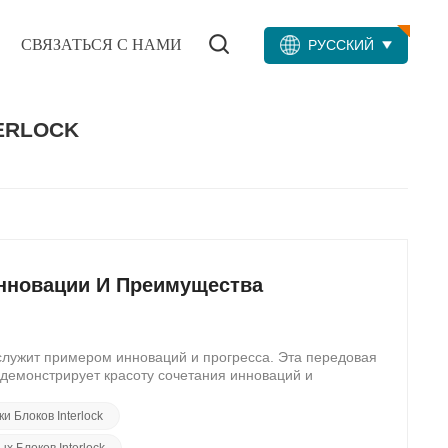
СВЯЗАТЬСЯ С НАМИ
РУССКИЙ
ERLOCK
нновации И Преимущества
служит примером инноваций и прогресса. Эта передовая
 демонстрирует красоту сочетания инноваций и
й смену парадигмы в строительной отрасли, предлагая
аботанные материалы и энергоэффективные процессы,
 Блоков Interlock
их преимуществ, этот экологичный блокоделательный
ность при производстве высококачественных блоков
 Блоков Interlock