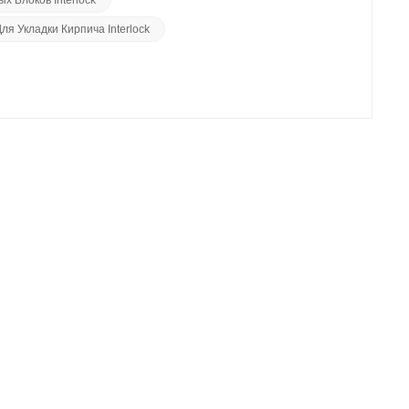
. Кроме того, прочность и долговечность блоков
я Укладки Кирпича Interlock
нем.Выбор экологичного вибропресса — это не просто
ее устойчивому будущему. Он воплощает гармонию между
уть к более светлому и устойчивому миру.В заключение
ий пример инновационного дизайна и экологичных
и более экологичное будущее для будущих поколений.
 гармоничному миру.