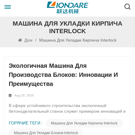
МАШИНА ДЛЯ УКЛАДКИ КИРПИЧА
INTERLOCK
Дом
/
Машина Для Укладки Кирпича Interlock
Экологичная Машина Для
Производства Блоков: Инновации И
Преимущества
Aug 25, 2025
В сфере устойчивого строительства экологичный
бетоноделательный станок служит примером инноваций и
прогресса. Эта передовая технология не только
минимизирует воздействие на окружающую среду, но и
ГОРЯЧИЕ ТЕГИ :
Машина Для Укладки Кирпича Interlock
демонстрирует красоту сочетания инноваций и
Машина Для Укладки Блоков Interlock
устойчивого развития.Экологичный блокоделательный