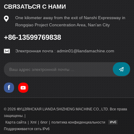
будущих поколений. Давайте же внедрим эту технологию
СВЯЗАТЬСЯ С НАМИ
и проложим путь к более устойчивому и гармоничному
миру.
One kilometer away from the exit of Nanshi Expressway in
Rongqiao Project Concentration Area, Nan'an City
+86-13599769838
Электронная почта :
admin01@liandamachine.com
© 2026 ФУЦЗЯНСКАЯ LIANDA SHIZHENG MACHINE CO., LTD. Все права
защищены. |
Карта сайта
|
Xml
|
блог
|
политика конфиденциальности
Поддерживается сеть IPv6