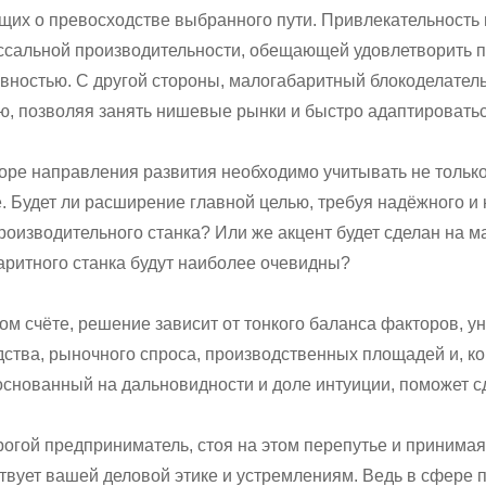
их о превосходстве выбранного пути. Привлекательность 
оссальной производительности, обещающей удовлетворить 
вностью. С другой стороны, малогабаритный блокоделатель
ью, позволяя занять нишевые рынки и быстро адаптироват
ре направления развития необходимо учитывать не только 
. Будет ли расширение главной целью, требуя надёжного и
оизводительного станка? Или же акцент будет сделан на ма
аритного станка будут наиболее очевидны?
ом счёте, решение зависит от тонкого баланса факторов, 
ства, рыночного спроса, производственных площадей и, к
основанный на дальновидности и доле интуиции, поможет 
рогой предприниматель, стоя на этом перепутье и принимая
твует вашей деловой этике и устремлениям. Ведь в сфере пр