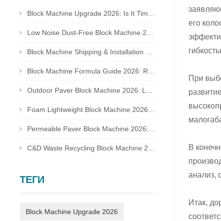
заявляющ
Block Machine Upgrade 2026: Is It Time to Replace Your Old Brick Plant?
его кол
Low Noise Dust-Free Block Machine 2026: Meet Global Environmental Inspection Standards
эффекти
гибкост
Block Machine Shipping & Installation Guide 2026: Overseas Plant Setup Checklist
Block Machine Formula Guide 2026: Recycled Waste Mix Ratio for Qualified Bricks
При выбо
Outdoor Paver Block Machine 2026: Landscape & Municipal Project Solutions
развитие
высокопр
Foam Lightweight Block Machine 2026: Insulated Bricks for Cold Climate Construction
малогаб
Permeable Paver Block Machine 2026: Sponge City Business & Complete Production Line
В конечн
C&D Waste Recycling Block Machine 2026: Turn Construction Rubbish Into Stable Profit
производ
анализ, 
ТЕГИ
Итак, до
Block Machine Upgrade 2026
соответс