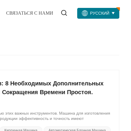
СВЯЗАТЬСЯ С НАМИ
РУССКИЙ
в: 8 Необходимых Дополнительных
 Сокращения Времени Простоя.
ью этих важных инструментов. Машина для изготовления
родукции эффективность и точность имеют
 новый уровень, рассмотрите возможность
имизации производительности и сокращения времени
Кирпичная Машина
Автоматическая Блочная Машина