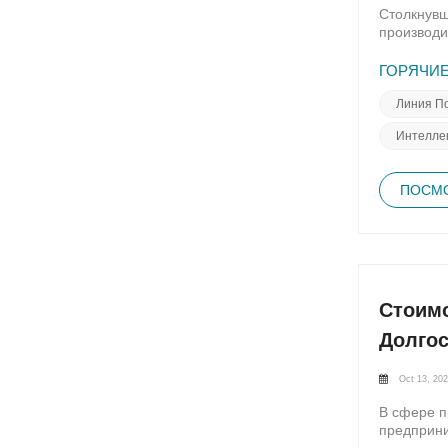
Столкнувш
производи
бесперебо
— каждая 
ГОРЯЧИЕ
распростр
качеству 
Линия По
выравнива
Интелле
электроси
простоям 
неисправн
ПОСМО
возникать
проводить
ремонт и 
очистки и
выявляя и
обеспечит
тщательно
Стоимо
проблемы 
Долго
Oct 13, 20
В сфере п
предприни