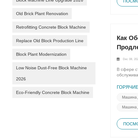
Block Machine Line Upgrade 2026
можно про
ПОСМО
обеспечен
факторов,
обслужива
Old Brick Plant Renovation
доступ к 
продвигае
Retrofitting Concrete Block Machine
взаимозам
и дальнов
Как О
сборов, а
Replace Old Block Production Line
эффектив
Продл
Block Plant Modernization
Dec 08, 20
Low Noise Dust-Free Block Machine
В сфере с
обслужива
2026
заготовки
теряющий 
ГОРЯЧИЕ
крайне ва
Eco-Friendly Concrete Block Machine
регулиров
Машина 
тщательно
Машина 
которые м
неполадки
отложения
ПОСМО
поврежден
обеспечит
рекоменда