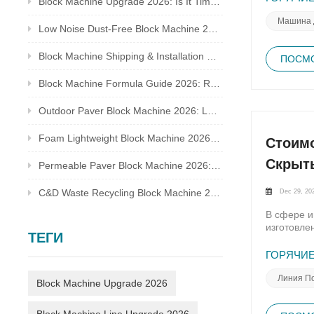
Block Machine Upgrade 2026: Is It Time to Replace Your Old Brick Plant?
простоя. 
произведу
Машина 
Low Noise Dust-Free Block Machine 2026: Meet Global Environmental Inspection Standards
смазке и 
компонент
Block Machine Shipping & Installation Guide 2026: Overseas Plant Setup Checklist
Высокоско
ПОСМО
который р
Block Machine Formula Guide 2026: Recycled Waste Mix Ratio for Qualified Bricks
гладких и
производс
адаптируй
Outdoor Paver Block Machine 2026: Landscape & Municipal Project Solutions
формОптим
менять пр
Foam Lightweight Block Machine 2026: Insulated Bricks for Cold Climate Construction
Стоимо
для качес
специализ
Скрыты
Permeable Paver Block Machine 2026: Sponge City Business & Complete Production Line
Улучшите 
Интегриро
Dec 29, 20
C&D Waste Recycling Block Machine 2026: Turn Construction Rubbish Into Stable Profit
системе о
эффективн
В сфере и
управлени
изготовле
управлени
ТЕГИ
обеспечив
режиме ре
недооцени
ГОРЯЧИЕ
высочайше
экономичн
блоков. В
эффективн
Линия По
Block Machine Upgrade 2026
стандарто
кирпичико
произвест
не контро
контроля 