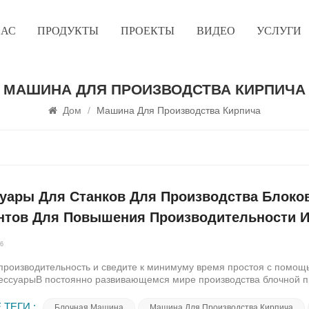
НАС
ПРОДУКТЫ
ПРОЕКТЫ
ВИДЕО
УСЛУГИ
МАШИНА ДЛЯ ПРОИЗВОДСТВА КИРПИЧА
Дом
/
Машина Для Производства Кирпича
суары Для Станков Для Производства Блоко
нтов Для Повышения Производительности И
26
производительность и сведите к минимуму время простоя с помощ
ессуарыВ постоянно развивающемся мире производства блочной п
енное значение. Чтобы вывести ваш производственный процесс на
вания в специализированные аксессуары, разработанные для опт
 ТЕГИ :
Блочная Машина
Машина Для Производства Кирпича