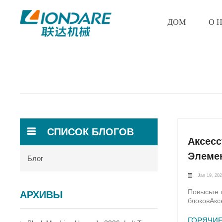
ДОМ
О 
СПИСОК БЛОГОВ
Аксес
Элеме
Блог
Jan 19, 20
Повысьте 
АРХИВЫ
блоковАкс
первостеп
инвестиро
ГОРЯЧИЕ