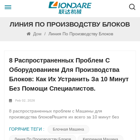
ЛИНИЯ ПО ПРОИЗВОДСТВУ БЛОКОВ
Дом
/
Линия По Производству Блоков
8 Распространенных Проблем С
Оборудованием Для Производства
Блоков: Как Их Устранить За 10 Минут
Без Помощи Специалистов.
Feb 02, 2026
8 распространенных проблем с Машины для
производства блоковРешите их всего за 10 минут без
помощи специалистов. Станки для производства блоков
являются незаменимыми инструментами в строительной
ГОРЯЧИЕ ТЕГИ :
Блочная Машина
отрасли, позволяющими производить
Линия По Производству Блоков
Кирпичная Машина