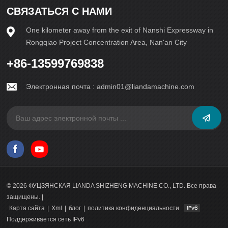
техническую сложность, но и его ключевую роль в
СВЯЗАТЬСЯ С НАМИ
формировании ландшафта современного строительства.
Каждый произведённый им блок служит свидетельством
One kilometer away from the exit of Nanshi Expressway in
человеческой изобретательности и инноваций,
стимулируя прогресс и развитие в области архитектуры и
Rongqiao Project Concentration Area, Nan'an City
инфраструктуры.В заключение, этот блокоделательный
станок служит свидетельством мощи инженерного
+86-13599769838
мастерства. Его сложная конструкция, точность
изготовления и бесперебойная работа подчёркивают его
Электронная почта :
admin01@liandamachine.com
значимость в мире промышленности. Восхищаясь его
многочисленными компонентами и функциями, мы
вспоминаем о выдающихся достижениях, которых можно
достичь благодаря сочетанию технологий и креативности.
© 2026 ФУЦЗЯНСКАЯ LIANDA SHIZHENG MACHINE CO., LTD. Все права
защищены. |
Карта сайта
|
Xml
|
блог
|
политика конфиденциальности
Поддерживается сеть IPv6