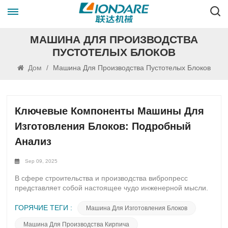
МАШИНА ДЛЯ ПРОИЗВОДСТВА
ПУСТОТЕЛЫХ БЛОКОВ
Дом
/
Машина Для Производства Пустотелых Блоков
Ключевые Компоненты Машины Для
Изготовления Блоков: Подробный
Анализ
Sep 09, 2025
В сфере строительства и производства вибропресс
представляет собой настоящее чудо инженерной мысли.
Благодаря гармоничному сочетанию точности,
эффективности и инноваций он становится важнейшим
ГОРЯЧИЕ ТЕГИ :
Машина Для Изготовления Блоков
звеном современной промышленности. Разбираясь в
Машина Для Производства Кирпича
ключевых компонентах этого сложного устройства, мы