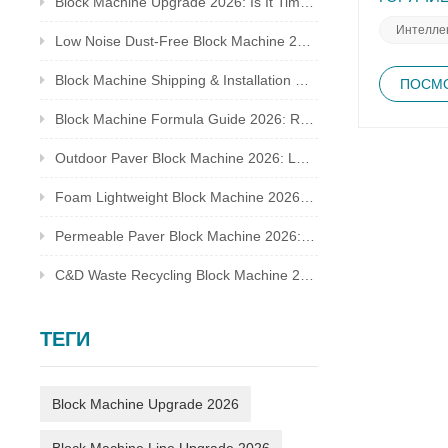
Block Machine Upgrade 2026: Is It Time to Replace Your Old Brick Plant?
окружающу
сокращает
Интелле
Low Noise Dust-Free Block Machine 2026: Meet Global Environmental Inspection Standards
отрасли.К
производи
Block Machine Shipping & Installation Guide 2026: Overseas Plant Setup Checklist
инженерия
ПОСМО
масштаба.
Block Machine Formula Guide 2026: Recycled Waste Mix Ratio for Qualified Bricks
экономию 
техническ
мире, где
Outdoor Paver Block Machine 2026: Landscape & Municipal Project Solutions
блоков яв
экологиче
Foam Lightweight Block Machine 2026: Insulated Bricks for Cold Climate Construction
Permeable Paver Block Machine 2026: Sponge City Business & Complete Production Line
C&D Waste Recycling Block Machine 2026: Turn Construction Rubbish Into Stable Profit
ТЕГИ
Block Machine Upgrade 2026