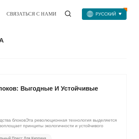
СВЯЗАТЬСЯ С НАМИ
РУССКИЙ
А
локов: Выгодные И Устойчивые
одства блоковЭта революционная технология выделяется
 воплощает принципы экологичности и устойчивого
меняют мир.Главное преимущество экологически чистой
 кирпичи и блоки с минимальным воздействием на
льный Пресс Для Кирпича