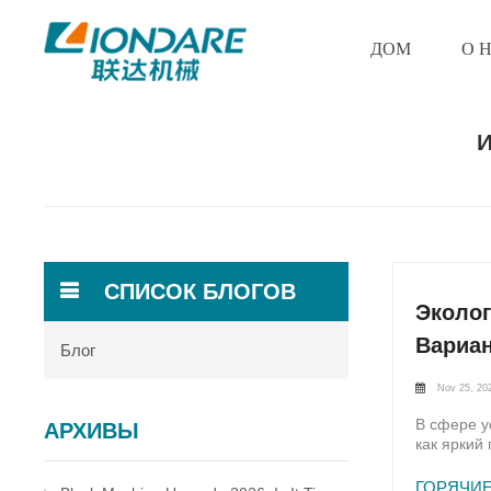
ДОМ
О 
СПИСОК БЛОГОВ
Эколог
Вариа
Блог
Nov 25, 20
В сфере у
АРХИВЫ
как яркий
развития,
машины дл
ГОРЯЧИЕ