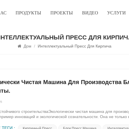
НАС
ПРОДУКТЫ
ПРОЕКТЫ
ВИДЕО
УСЛУГИ
ИНТЕЛЛЕКТУАЛЬНЫЙ ПРЕСС ДЛЯ КИРПИЧ
Дом
/
Интеллектуальный Пресс Для Кирпича
ически Чистая Машина Для Производства Б
нты.
25
стойчивого строительстваЭкологически чистая машина для произв
 пример инноваций и экологической сознательности. Она не только
 но и предлагает множество преимуществ, которые действительно 
я производства блоков заключается в ее способности производить
 ТЕГИ :
Кирпичный Пресс
Блок Пресс Машина
Интеллектуа