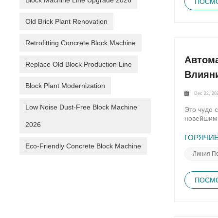
Block Machine Line Upgrade 2026
практик.К
ПОСМО
Проверьте
энергоэфф
обслужива
технологи
Old Brick Plant Renovation
использую
минимизир
высокая п
финансовы
инфрастру
Retrofitting Concrete Block Machine
машины пр
вы хотите
функциям,
Автома
экологиче
рабочих. 
Replace Old Block Production Line
Получите 
развитию.
Влияни
загрузку 
строитель
твердых о
Block Plant Modernization
до примен
Dec 22, 20
принципам
сохранени
Low Noise Dust-Free Block Machine
Это чудо 
блоков 20
новейшими
целесообр
2026
прецизион
маяками н
блоковТща
ГОРЯЧИЕ
вдохновля
оптимизир
Eco-Friendly Concrete Block Machine
влиянии э
Линия По
более выс
экологичн
более эко
ПОСМО
для блоко
непревзой