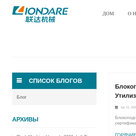
ДОМ
О 
СПИСОК БЛОГОВ
Блокоп
Утилиз
Блог
Apr 23, 202
Блокоподг
АРХИВЫ
сертифика
требовани
переработ
ГОРЯЧИЕ