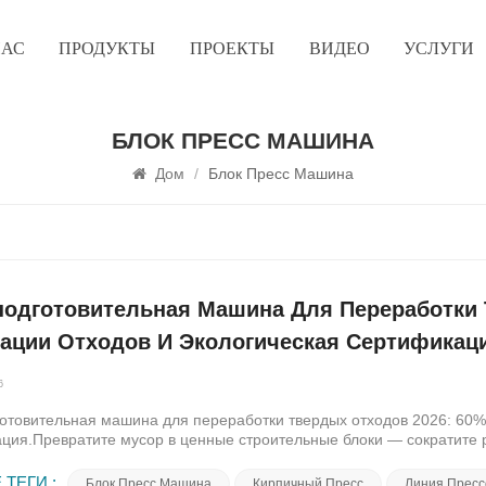
НАС
ПРОДУКТЫ
ПРОЕКТЫ
ВИДЕО
УСЛУГИ
БЛОК ПРЕСС МАШИНА
Дом
/
Блок Пресс Машина
одготовительная Машина Для Переработки 
ации Отходов И Экологическая Сертификац
6
отовительная машина для переработки твердых отходов 2026: 60% 
ция.Превратите мусор в ценные строительные блоки — сократите 
ям и обеспечьте устойчивость своего бизнеса в будущем.Почему 
ке твердых отходов в блоки?Глобальный объем строительных отход
 ТЕГИ :
Блок Пресс Машина
Кирпичный Пресс
Линия Пресс