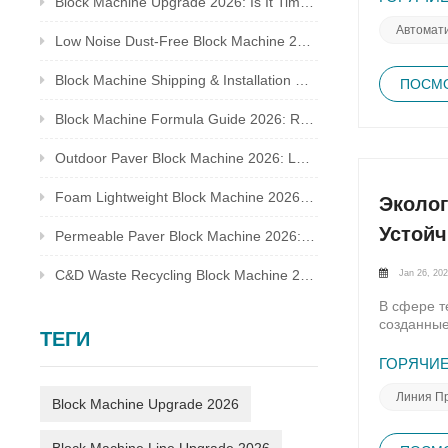
Block Machine Upgrade 2026: Is It Time to Replace Your Old Brick Plant?
за утилиз
строитель
Автомати
Low Noise Dust-Free Block Machine 2026: Meet Global Environmental Inspection Standards
обязатель
обеих про
Block Machine Shipping & Installation Guide 2026: Overseas Plant Setup Checklist
экосертиф
ПОСМО
политике.
Block Machine Formula Guide 2026: Recycled Waste Mix Ratio for Qualified Bricks
инвесторо
отходов (
породу, б
Outdoor Paver Block Machine 2026: Landscape & Municipal Project Solutions
затраты н
сертифика
Foam Lightweight Block Machine 2026: Insulated Bricks for Cold Climate Construction
Эколо
строитель
«зеленые»
Устойч
Permeable Paver Block Machine 2026: Sponge City Business & Complete Production Line
блог?• Но
модернизи
Jan 26, 20
C&D Waste Recycling Block Machine 2026: Turn Construction Rubbish Into Stable Profit
переработ
материало
В сфере т
существую
созданные
окупаемос
ТЕГИ
традицион
блоки для
углубляем
ГОРЯЧИЕ
владельце
множество
коэффицие
углекисло
Линия П
Block Machine Upgrade 2026
повысить 
минимизир
года: как
соответст
Проверьте