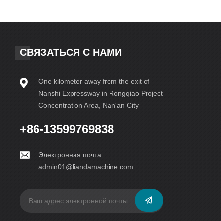
Получающи
пространс
правила и
производи
универсал
СВЯЗАТЬСЯ С НАМИ
непревзой
переосмыс
One kilometer away from the exit of
Nanshi Expressway in Rongqiao Project
Concentration Area, Nan'an City
+86-13599769838
Электронная почта :
admin01@liandamachine.com