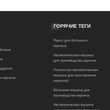
 и эстетически привлекательны, возвышая любое
для прессования кирпича QYJ-4000 в Омане изменила
мечательной стабильности, исключительной
вание позволяет производить высококачественные и
едовыми технологическими функциями обеспечивает
ГОРЯЧИЕ ТЕГИ
е дальновидных строителей и позвольте QYJ-4000
Пресс для бетонного
кирпича
блоков
Автоматическая машина
ов
для производства кирпича
оддонов
Полностью автоматическая
машина для изготовления
и кирпича
кирпичей
Бетонная машина для
производства кирпича
Автоматическая машина
для производства бетонного