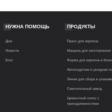
еся в результате бетонные изделия не только функциональны, но
тво, которое они украшают. В заключение, автоматическая линия 
гры, оправдав и превзойдя ожидания клиента. Благодаря своей за
тельности и возможностям индивидуальной настройки это оборудо
ьные бетоноукладчики. Его элегантный дизайн в сочетании с пер
НУЖНА ПОМОЩЬ
ПРОДУКТЫ
денную производительность и надежность. Присоединяйтесь к лиг
лить то, что возможно в мире строительства.
Дом
Пресс для кирпича
Новости
Машина для изготовления 
Блог
Форма для кирпича и блок
Автоподатчик и укладчик п
Линия для сбора и упаковк
Смесительный завод
Цементный силос с
принадлежностями