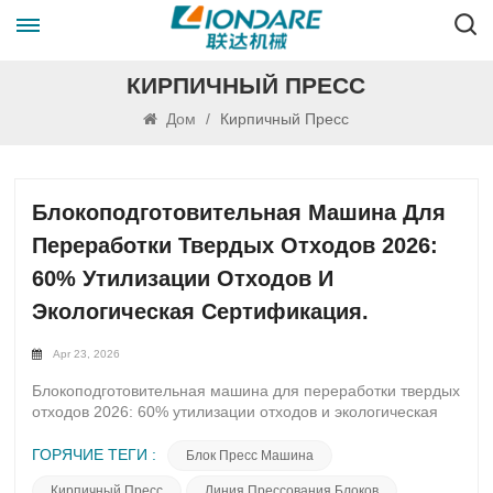
КИРПИЧНЫЙ ПРЕСС
Дом
/
Кирпичный Пресс
Блокоподготовительная Машина Для
Переработки Твердых Отходов 2026:
60% Утилизации Отходов И
Экологическая Сертификация.
Apr 23, 2026
Блокоподготовительная машина для переработки твердых
отходов 2026: 60% утилизации отходов и экологическая
сертификация.Превратите мусор в ценные строительные
блоки — сократите расходы, повысьте соответствие
ГОРЯЧИЕ ТЕГИ :
Блок Пресс Машина
нормативным требованиям и обеспечьте устойчивость
Кирпичный Пресс
Линия Прессования Блоков