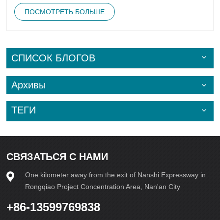
обеспечивает быстроту и простоту эксплуатации, что
ПОСМОТРЕТЬ БОЛЬШЕ
делает его популярным выбором для крупномасштабного
производства.С другой стороны, пресс для кирпича
предлагает иной подход к производству кирпича.
Оказывая давление на сырье, этот пресс позволяет
создавать кирпичи с более высокой плотностью и
СПИСОК БЛОГОВ
прочностью. Это делает его предпочтительным
вариантом для проектов, где от строительных материалов
требуются прочность и долговечность. Универсальность
Архивы
пресса для кирпича позволяет производить кирпичи
самых разных размеров и форм, удовлетворяя
разнообразные требования проекта.В конечном счёте,
ТЕГИ
выбор между этими двумя машинами зависит от
конкретных потребностей вашего проекта. Независимо от
того, цените ли вы точность и стабильность или
долговечность и прочность, как вибропресс для кирпича,
так и пресс для кирпича обладают уникальными
СВЯЗАТЬСЯ С НАМИ
преимуществами, которые могут повысить качество
вашего производства. Тщательно продумайте требования
One kilometer away from the exit of Nanshi Expressway in
вашего проекта и выберите машину, которая наилучшим
Rongqiao Project Concentration Area, Nan'an City
образом соответствует вашим целям и задачам.
Используя правильное оборудование, вы можете
+86-13599769838
гарантировать успех и эффективность своего проекта от
начала до конца. 插入取消