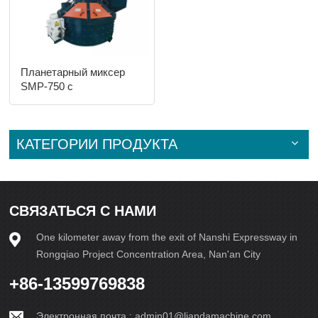
Планетарный миксер
SMP-750 с
вертикальной осью
КАТЕГОРИИ ПРОДУКТА
СВЯЗАТЬСЯ С НАМИ
One kilometer away from the exit of Nanshi Expressway in
Rongqiao Project Concentration Area, Nan'an City
+86-13599769838
Электронная почта :
admin01@liandamachine.com