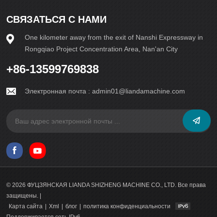
минимизировать воздействие на окружающую среду,
внося вклад в глобальные усилия по созданию более
СВЯЗАТЬСЯ С НАМИ
экологичного будущего.В заключение следует отметить,
что роль технологий в современных бетоноделательных
One kilometer away from the exit of Nanshi Expressway in
машинах трудно переоценить. Они не только
способствовали развитию отрасли с точки зрения
Rongqiao Project Concentration Area, Nan'an City
эффективности и производительности, но и
способствовали инновациям и устойчивому развитию. В
+86-13599769838
будущем технологии по-прежнему будут движущей силой,
формируя ландшафт производства бетонных блоков,
Электронная почта :
admin01@liandamachine.com
расширяя границы и устанавливая новые стандарты для
отрасли.
© 2026 ФУЦЗЯНСКАЯ LIANDA SHIZHENG MACHINE CO., LTD. Все права
защищены. |
Карта сайта
|
Xml
|
блог
|
политика конфиденциальности
Поддерживается сеть IPv6