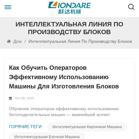
ИНТЕЛЛЕКТУАЛЬНАЯ ЛИНИЯ ПО
ПРОИЗВОДСТВУ БЛОКОВ
Дом
/
Интеллектуальная Линия По Производству Блоков
Как Обучить Операторов
Эффективному Использованию
Машины Для Изготовления Блоков
Oct 09, 2025
Обучение операторов эффективному использованию
бетоноделательных машин — важнейший аспект
обеспечения бесперебойной работы на производстве.
Освоение этого навыка требует глубокого понимания
ГОРЯЧИЕ ТЕГИ :
Интеллектуальная Кирпичная Машина
функций машины, а также соблюдения передовых
Интеллектуальная Блочная Машина
методов обслуживания и правил техники