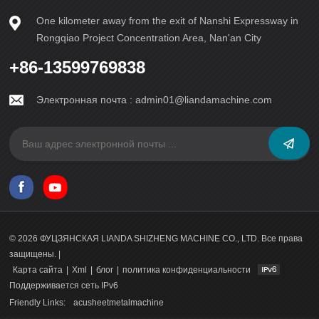
что роль технологий в современных бетоноделательных
One kilometer away from the exit of Nanshi Expressway in
машинах трудно переоценить. Они не только
способствовали развитию отрасли с точки зрения
Rongqiao Project Concentration Area, Nan'an City
эффективности и производительности, но и
способствовали инновациям и устойчивому развитию. В
+86-13599769838
будущем технологии по-прежнему будут движущей силой,
формируя ландшафт производства бетонных блоков,
Электронная почта :
admin01@liandamachine.com
расширяя границы и устанавливая новые стандарты для
отрасли.
© 2026 ФУЦЗЯНСКАЯ LIANDA SHIZHENG MACHINE CO., LTD. Все права
защищены. |
Карта сайта
|
Xml
|
блог
|
политика конфиденциальности
Поддерживается сеть IPv6
Friendly Links:
acusheetmetalmachine