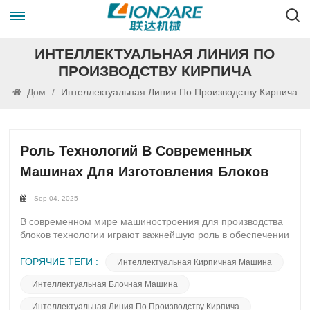
ИНТЕЛЛЕКТУАЛЬНАЯ ЛИНИЯ ПО
ПРОИЗВОДСТВУ КИРПИЧА
Дом
/
Интеллектуальная Линия По Производству Кирпича
Роль Технологий В Современных
Машинах Для Изготовления Блоков
Sep 04, 2025
В современном мире машиностроения для производства
блоков технологии играют важнейшую роль в обеспечении
современности и эффективности производственных
процессов. Будучи маяком инноваций, технологии
ГОРЯЧИЕ ТЕГИ :
Интеллектуальная Кирпичная Машина
произвели революцию в традиционных методах
Интеллектуальная Блочная Машина
производства блоков, открыв путь к более рациональному
и устойчивому подходу.Внедрение передовых технологий,
Интеллектуальная Линия По Производству Кирпича